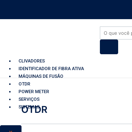
Ir
para
o
conteúdo
Products
search
CLIVADORES
IDENTIFICADOR DE FIBRA ATIVA
MÁQUINAS DE FUSÃO
OTDR
POWER METER
SERVIÇOS
OTDR
SISTEMAS