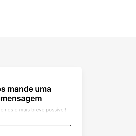
os mande uma
mensagem
emos o mais breve possível!